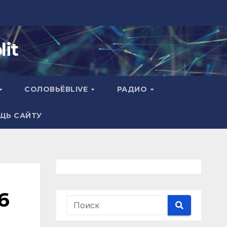
it
СОЛОВЬЁВLIVE
РАДИО
ЩЬ САЙТУ
6