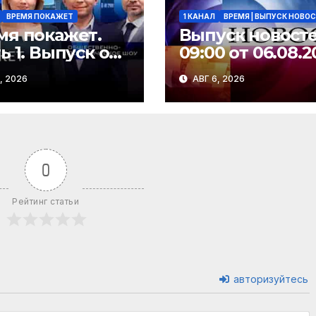
ВРЕМЯ ПОКАЖЕТ
1 КАНАЛ
ВРЕМЯ | ВЫПУСК НОВО
мя покажет.
Выпуск новосте
ь 1. Выпуск от
09:00 от 06.08.2
8.2026
, 2026
АВГ 6, 2026
0
Рейтинг статьи
авторизуйтесь