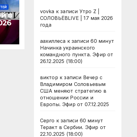
СТЕЙ
vovka
к записи
Утро Z |
й в
СОЛОВЬЁВLIVE | 17 мая 2026
026
года
аахиллеса
к записи
60 минут
Начинка украинского
командного пункта. Эфир от
26.12.2025 (18:00)
виктор
к записи
Вечер с
Владимиром Соловьевым
США меняют стратегию в
отношении России и
Европы. Эфир от 07.12.2025
Серго
к записи
60 минут
Теракт в Сербии. Эфир от
22.10.2025 (18:00)