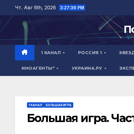
Перейти
Чт. Авг 6th, 2026
3:27:40 PM
к
содержимому
П
1 КАНАЛ
РОССИЯ 1
ЗВЕЗ
ИНОАГЕНТЫ*
УКРАИНА.РУ
ЭКСП
1 КАНАЛ
БОЛЬШАЯ ИГРА
Большая игра. Част