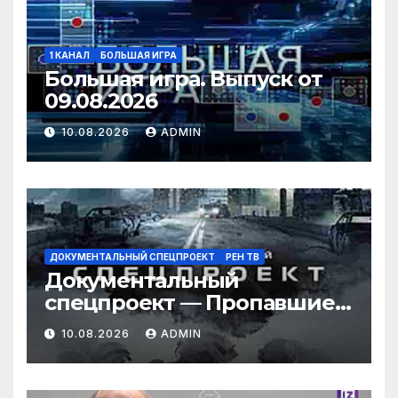
1 КАНАЛ
БОЛЬШАЯ ИГРА
Большая игра. Выпуск от
09.08.2026
10.08.2026
ADMIN
ДОКУМЕНТАЛЬНЫЙ СПЕЦПРОЕКТ
РЕН ТВ
Документальный
спецпроект — Пропавшие в
тайге: тайна семьи
10.08.2026
ADMIN
Усольцевых (09.08.2026)