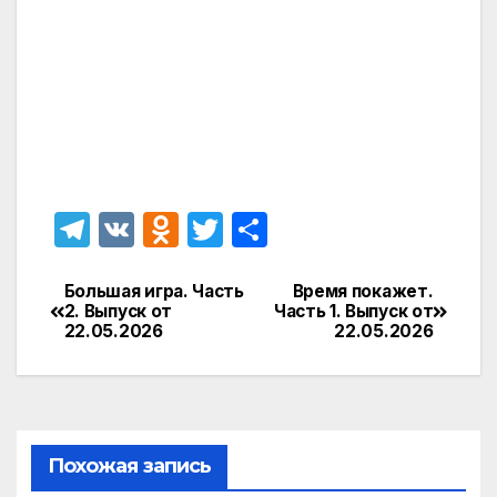
T
V
O
T
О
el
K
d
w
т
e
n
itt
п
Большая игра. Часть
Время покажет.
Навигация
2. Выпуск от
Часть 1. Выпуск от
gr
o
er
р
22.05.2026
22.05.2026
по
a
kl
а
записям
m
a
в
s
и
Похожая запись
s
т