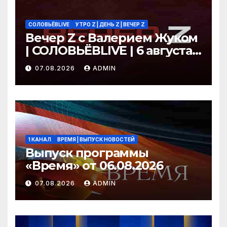
СОЛОВЬЁВLIVE
УТРО Z | ДЕНЬ Z | ВЕЧЕР Z
Вечер Z с Валерием Жуком
| СОЛОВЬЁВLIVE | 6 августа
2026 года
07.08.2026
ADMIN
1 КАНАЛ
ВРЕМЯ | ВЫПУСК НОВОСТЕЙ
Выпуск программы
«Время» от 06.08.2026
07.08.2026
ADMIN