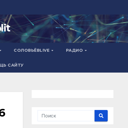
it
СОЛОВЬЁВLIVE
РАДИО
ЩЬ САЙТУ
6