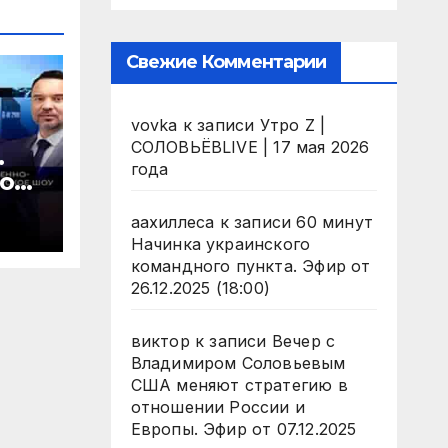
Свежие Комментарии
vovka
к записи
Утро Z |
СОЛОВЬЁВLIVE | 17 мая 2026
.
года
 от
аахиллеса
к записи
60 минут
Начинка украинского
командного пункта. Эфир от
26.12.2025 (18:00)
виктор
к записи
Вечер с
Владимиром Соловьевым
США меняют стратегию в
отношении России и
Европы. Эфир от 07.12.2025