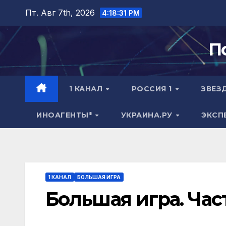
Перейти
Пт. Авг 7th, 2026
4:18:32 PM
к
содержимому
П
1 КАНАЛ
РОССИЯ 1
ЗВЕЗ
ИНОАГЕНТЫ*
УКРАИНА.РУ
ЭКСП
1 КАНАЛ
БОЛЬШАЯ ИГРА
Большая игра. Част