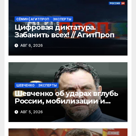
СЁМИН | АГИТПРОП
ЭКСПЕРТЫ
Цифровая диктатура.
Забанить всех! // АгитПроп
АВГ 6, 2026
ШЕВЧЕНКО
ЭКСПЕРТЫ
Шевченко об ударах вглубь
России, мобилизации и
топливном кризисе /
АВГ 5, 2026
Специнтервью