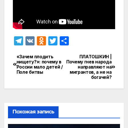
T
V
O
T
О
el
K
d
w
т
e
n
itt
п
«Зачем плодить
ПЛАТОШКИН |
Навигация
нищету?»: почему в
Почему гнев народа
gr
o
er
р
России мало детей /
направляют на
по
Поле битвы
мигрантов, а не на
a
kl
а
богачей?
записям
m
a
в
s
и
s
т
ni
ь
Похожая запись
ki