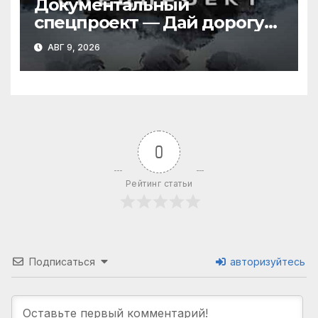
Документальный
спецпроект — Дай дорогу
дураку (09.08.2026)
АВГ 9, 2026
0
Рейтинг статьи
Подписаться
авторизуйтесь