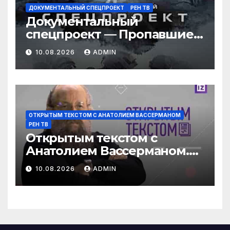
ДОКУМЕНТАЛЬНЫЙ СПЕЦПРОЕКТ
РЕН ТВ
Документальный
спецпроект — Пропавшие в
тайге: тайна семьи
10.08.2026
ADMIN
Усольцевых (09.08.2026)
ОТКРЫТЫМ ТЕКСТОМ С АНАТОЛИЕМ ВАССЕРМАНОМ
РЕН ТВ
Открытым текстом с
Анатолием Вассерманом.
Выпуск от 09.08.2026
10.08.2026
ADMIN