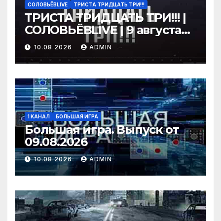
СОЛОВЬЁВLIVE
ТРИСТА ТРИДЦАТЬ ТРИ!!!
ТРИСТА ТРИДЦАТЬ ТРИ!!! |
СОЛОВЬЁВLIVE | 9 августа
2026 года
10.08.2026
ADMIN
1 КАНАЛ
БОЛЬШАЯ ИГРА
Большая игра. Выпуск от
09.08.2026
10.08.2026
ADMIN