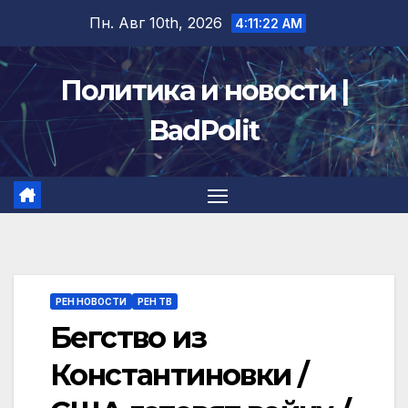
Перейти
Пн. Авг 10th, 2026
4:11:22 AM
к
содержимому
Политика и новости |
BadPolit
РЕН НОВОСТИ
РЕН ТВ
Бегство из
Константиновки /