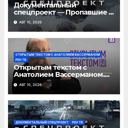
Документальный
спецпроект — Пропавшие в
тайге: тайна семьи
АВГ 10, 2026
Усольцевых (09.08.2026)
ОТКРЫТЫМ ТЕКСТОМ С АНАТОЛИЕМ ВАССЕРМАНОМ
РЕН ТВ
Открытым текстом с
Анатолием Вассерманом.
Выпуск от 09.08.2026
АВГ 10, 2026
ДОКУМЕНТАЛЬНЫЙ СПЕЦПРОЕКТ
РЕН ТВ