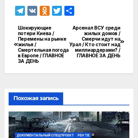
T
V
O
T
О
el
K
d
w
т
e
n
itt
п
Шокирующие
Арсенал ВСУ среди
Навигация
потери Киева /
жилых домов /
gr
o
er
р
Перемены на рынке
Смерчи идут на
по
жилья /
Урал / Кто стоит над
a
kl
а
Смертельная погода
миллиардерами? /
записям
в Европе / ГЛАВНОЕ
ГЛАВНОЕ ЗА ДЕНЬ
m
a
в
ЗА ДЕНЬ
s
и
s
т
ni
ь
ki
Похожая запись
ДОКУМЕНТАЛЬНЫЙ СПЕЦПРОЕКТ
РЕН ТВ