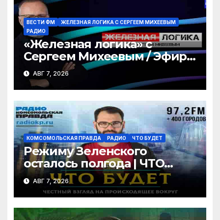
ki
ВЕСТИ ФМ
ЖЕЛЕЗНАЯ ЛОГИКА С СЕРГЕЕМ МИХЕЕВЫМ
РАДИО
«Железная логика» с
Сергеем Михеевым / Эфир
07.08.2026
АВГ 7, 2026
КОМСОМОЛЬСКАЯ ПРАВДА
РАДИО
ЧТО БУДЕТ
Режиму Зеленского
осталось полгода | ЧТО
БУДЕТ | 07.08.2026
АВГ 7, 2026