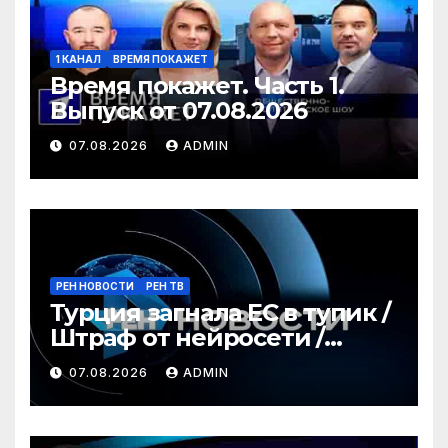
1 КАНАЛ
ВРЕМЯ ПОКАЖЕТ
Время покажет. Часть 1.
Выпуск от 07.08.2026
07.08.2026
ADMIN
РЕН НОВОСТИ
РЕН ТВ
Турция загнала ЕС в тупик /
Штраф от нейросети /
Война за пляжи / РЕН
07.08.2026
ADMIN
Новости 12:30, 07.08.2026