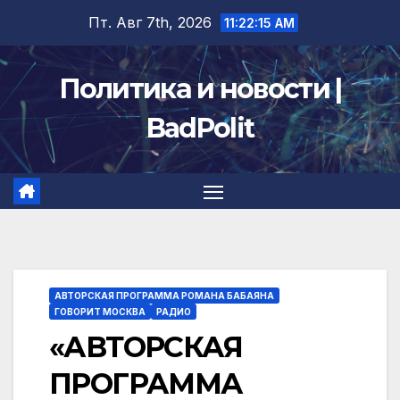
Перейти
Пт. Авг 7th, 2026
11:22:15 AM
к
содержимому
Политика и новости |
BadPolit
АВТОРСКАЯ ПРОГРАММА РОМАНА БАБАЯНА
ГОВОРИТ МОСКВА
РАДИО
«АВТОРСКАЯ
ПРОГРАММА