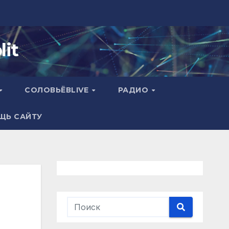
it
СОЛОВЬЁВLIVE
РАДИО
ЩЬ САЙТУ