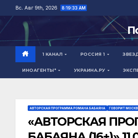
Перейти
Вс. Авг 9th, 2026
8:19:34 AM
к
содержимому
П
1 КАНАЛ
РОССИЯ 1
ЗВЕЗ
ИНОАГЕНТЫ*
УКРАИНА.РУ
ЭКСП
АВТОРСКАЯ ПРОГРАММА РОМАНА БАБАЯНА
ГОВОРИТ МОСК
«АВТОРСКАЯ ПР
БАБАЯНА (16+)» 11.