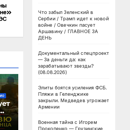
оны
 не
Что забыл Зеленский в
АЭС
Сербии / Трамп идет к новой
войне / Овечкин пасует
Аршавину / ГЛАВНОЕ ЗА
ДЕНЬ
Документальный спецпроект
— За деньги да: как
зарабатывают звезды?
(08.08.2026)
Элиты боятся усиления ФСБ.
Пляжи в Геленджике
ИО
закрыли. Медведев угрожает
ует
Армении
Военная тайна с Игорем
й
Прокопенко — Грузинские