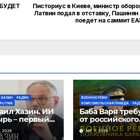
О БУДЕТ
Писториус в Киеве, министр обор
Латвии подал в отставку, Пашинян
поедет на саммит Е
 ХАЗИН
РАДИО
ВОЕННОЕ РЕВЮ
PUTNIK
КОМСОМОЛЬСКАЯ ПРАВДА
РАД
аил Хазин. ИИ
Баба Варя треб
ырь – первый
от российского
тник кризиса
Генштаба
, 2026
АВГ 7, 2026
 миф?
стратегическо