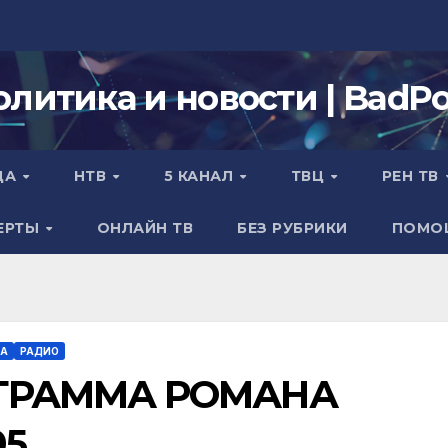
олитика и новости | BadPol
ДА
НТВ
5 КАНАЛ
ТВЦ
РЕН ТВ
ЕРТЫ
ОНЛАЙН ТВ
БЕЗ РУБРИКИ
ПОМО
ВА
РАДИО
ОГРАММА РОМАНА
05