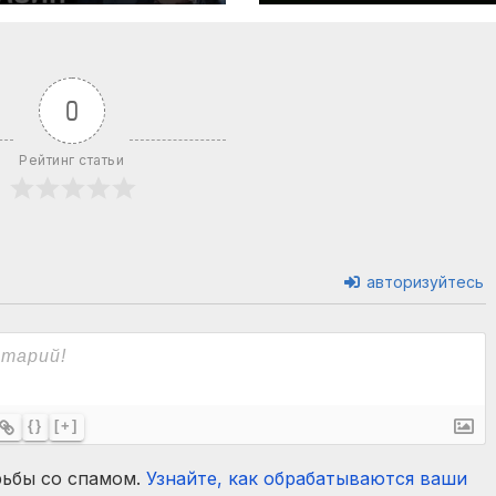
операции на
Украине. Как
быть? | 07.08.20
0
Рейтинг статьи
авторизуйтесь
{}
[+]
рьбы со спамом.
Узнайте, как обрабатываются ваши