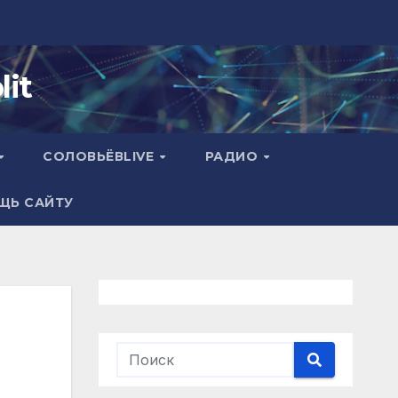
it
СОЛОВЬЁВLIVE
РАДИО
ЩЬ САЙТУ