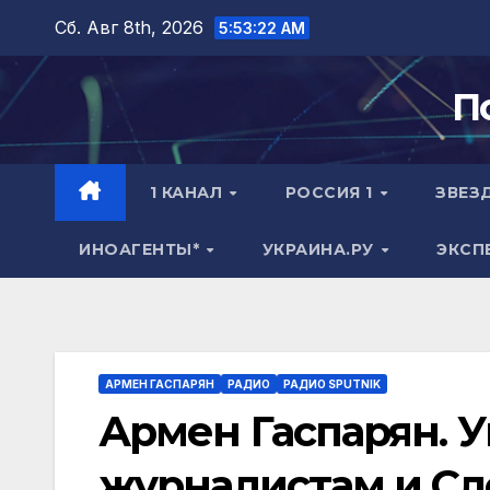
Перейти
Сб. Авг 8th, 2026
5:53:23 AM
к
содержимому
П
1 КАНАЛ
РОССИЯ 1
ЗВЕЗ
ИНОАГЕНТЫ*
УКРАИНА.РУ
ЭКСП
АРМЕН ГАСПАРЯН
РАДИО
РАДИО SPUTNIK
Армен Гаспарян. 
журналистам и Сл