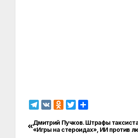
T
V
O
T
О
el
K
d
w
т
e
n
itt
п
Дмитрий Пучков. Штрафы таксиста
Навигация
«Игры на стероидах», ИИ против 
gr
o
er
р
по