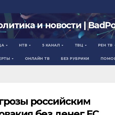
олитика и новости | BadPol
ДА
НТВ
5 КАНАЛ
ТВЦ
РЕН ТВ
ЕРТЫ
ОНЛАЙН ТВ
БЕЗ РУБРИКИ
ПОМО
Угрозы российским
овакия без денег ЕС