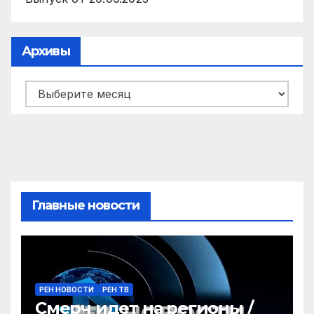
Архивы
Архивы
Главные новости
РЕН НОВОСТИ
РЕН ТВ
Смерч идет на регионы /