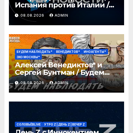
Испания против Италии /
Секс-скандал потряс
08.08.2026
ADMIN
футбол / РЕН Новости 12:30,
8.08
БУДЕМ НАБЛЮДАТЬ*
ВЕНЕДИКТОВ*
ИНОАГЕНТЫ*
ЭХО МОСКВЫ*
Алексей Венедиктов* и
Сергей Бунтман / Будем
Наблюдать // 08.08.26
08.08.2026
ADMIN
СОЛОВЬЁВLIVE
УТРО Z | ДЕНЬ Z | ВЕЧЕР Z
День Z с Иннокентием