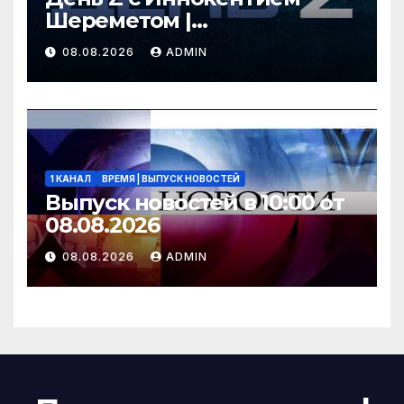
Шереметом |
СОЛОВЬЁВLIVE | 8 августа
08.08.2026
ADMIN
2026 года
1 КАНАЛ
ВРЕМЯ | ВЫПУСК НОВОСТЕЙ
Выпуск новостей в 10:00 от
08.08.2026
08.08.2026
ADMIN