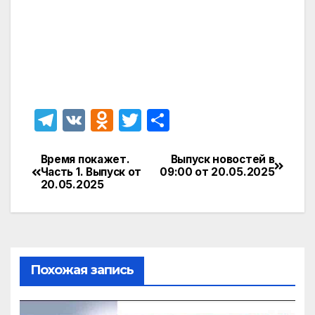
T
V
O
T
О
el
K
d
w
т
e
n
itt
п
Время покажет.
Выпуск новостей в
Навигация
Часть 1. Выпуск от
09:00 от 20.05.2025
gr
o
er
р
20.05.2025
по
a
kl
а
записям
m
a
в
s
и
Похожая запись
s
т
ni
ь