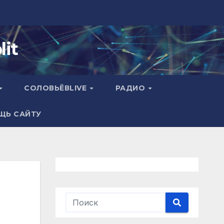
it
СОЛОВЬЁВLIVE
РАДИО
ЩЬ САЙТУ