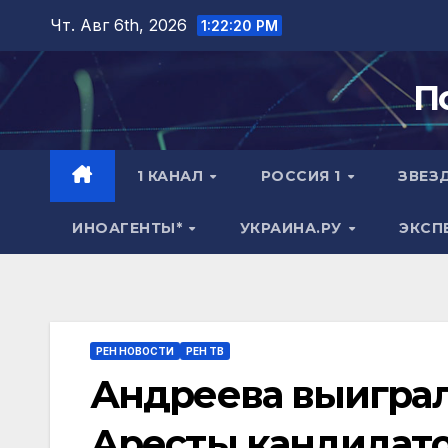
Перейти
Чт. Авг 6th, 2026
1:22:21 PM
к
содержимому
П
1 КАНАЛ
РОССИЯ 1
ЗВЕЗ
ИНОАГЕНТЫ*
УКРАИНА.РУ
ЭКСП
РЕН НОВОСТИ
РЕН ТВ
Андреева выиграла
Аресты кандидато