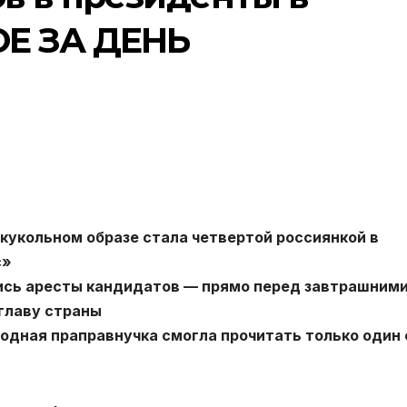
ОЕ ЗА ДЕНЬ
 кукольном образе стала четвертой россиянкой в
с»
ались аресты кандидатов — прямо перед завтрашним
главу страны
родная праправнучка смогла прочитать только один 