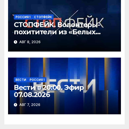
РОССИЯ 1
СТОПФЕЙК
СТОПФЕЙК. Волонтеры-
похитители из «Белых
ангелов» силой заставляют
АВГ 8, 2026
мирных жителей покидать
свои дома
ВЕСТИ
РОССИЯ 1
Вести в 20:00. Эфир
07.08.2026
АВГ 7, 2026