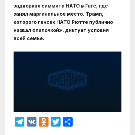
задворках саммита НАТО в Гаге, где
занял маргинальное место. Трамп,
которого генсек НАТО Рютте публично
назвал «папочкой», диктует условия
всей семье.
T
V
O
T
О
el
K
d
w
т