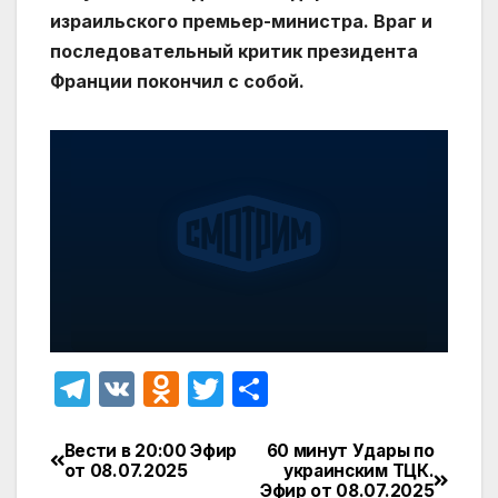
израильского премьер-министра. Враг и
последовательный критик президента
Франции покончил с собой.
T
V
O
T
О
el
K
d
w
т
e
n
itt
п
Вести в 20:00 Эфир
60 минут Удары по
Навигация
от 08.07.2025
украинским ТЦК.
gr
o
er
р
Эфир от 08.07.2025