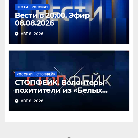
ВЕСТИ
РОССИЯ 1
Вести в 20:00. Эфир
08.08.2026
АВГ 8, 2026
РОССИЯ 1
СТОПФЕЙК
СТОПФЕЙК. Волонтеры-
похитители из «Белых
ангелов» силой заставляют
АВГ 8, 2026
мирных жителей покидать
свои дома