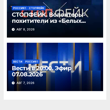
РОССИЯ 1
СТОПФЕЙК
СТОПФЕЙК. Волонтеры-
похитители из «Белых
ангелов» силой заставляют
АВГ 8, 2026
мирных жителей покидать
свои дома
ВЕСТИ
РОССИЯ 1
Вести в 20:00. Эфир
07.08.2026
АВГ 7, 2026