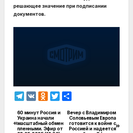
решающее значение при подписании
документов.
T
V
O
T
О
el
K
d
w
т
e
n
itt
п
60 минут Россия и
Вечер с Владимиром
Навигация
Украина начали
Соловьевым Европа
gr
o
er
р
масштабный обмен
готовится к войне с
по
пленными. Эфир от
Россией и надеется