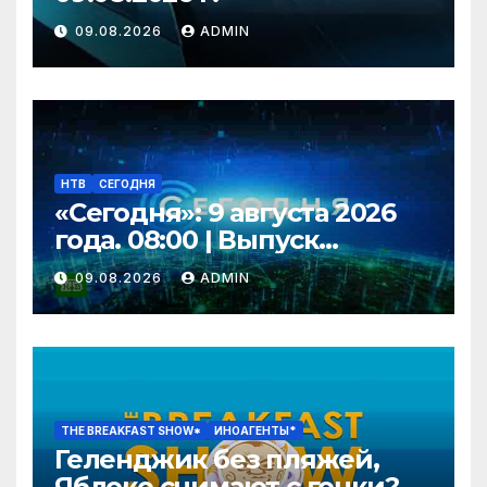
09.08.2026
ADMIN
НТВ
СЕГОДНЯ
«Сегодня»: 9 августа 2026
года. 08:00 | Выпуск
новостей | Новости НТВ
09.08.2026
ADMIN
THE BREAKFAST SHOW*
ИНОАГЕНТЫ*
Геленджик без пляжей,
Яблоко снимают с гонки?