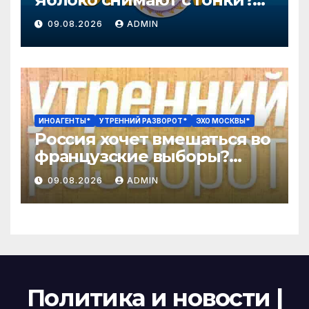
Колобку грозят расправой.
09.08.2026
ADMIN
Давлетгильдеев, Рогов
ИНОАГЕНТЫ*
УТРЕННИЙ РАЗВОРОТ*
ЭХО МОСКВЫ*
Россия хочет вмешаться во
французские выборы?
Эпичный провал «Колобка»
09.08.2026
ADMIN
/ Катаев*, Бородина
Политика и новости |