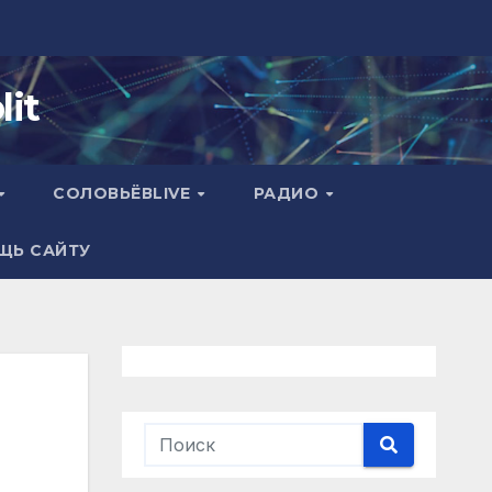
it
СОЛОВЬЁВLIVE
РАДИО
ЩЬ САЙТУ