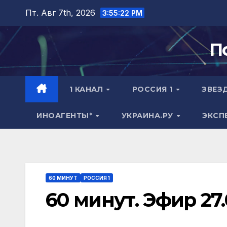
Перейти
Пт. Авг 7th, 2026
3:55:23 PM
к
содержимому
П
1 КАНАЛ
РОССИЯ 1
ЗВЕЗ
ИНОАГЕНТЫ*
УКРАИНА.РУ
ЭКСП
60 МИНУТ
РОССИЯ 1
60 минут. Эфир 27.0