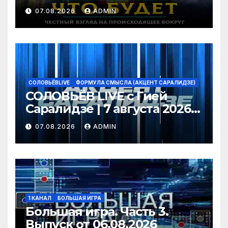
БУДЕТ | 07.08.2026
07.08.2026
ADMIN
СОЛОВЬЁВLIVE
ФОРМУЛА СМЫСЛА (АКЦЕНТ САРАЛИДЗЕ)
СОЛОВЬЁВ LIVE с Гией
Саралидзе | 7 августа 2026
года
07.08.2026
ADMIN
1 КАНАЛ
БОЛЬШАЯ ИГРА
Большая игра. Часть 3.
Выпуск от 06.08.2026