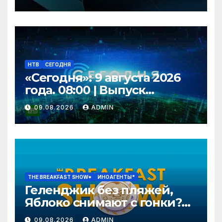
НТВ
СЕГОДНЯ
«Сегодня»: 9 августа 2026
года. 08:00 | Выпуск
новостей | Новости НТВ
09.08.2026
ADMIN
THE BREAKFAST SHOW*
ИНОАГЕНТЫ*
Геленджик без пляжей,
Яблоко снимают с гонки?
Колобку грозят расправой.
09.08.2026
ADMIN