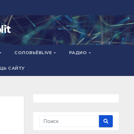
it
СОЛОВЬЁВLIVE
РАДИО
ЩЬ САЙТУ