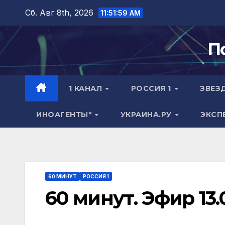
Перейти
Сб. Авг 8th, 2026
11:51:59 AM
к
содержимому
П
1 КАНАЛ
РОССИЯ 1
ЗВЕЗ
ИНОАГЕНТЫ*
УКРАИНА.РУ
ЭКСП
60 МИНУТ
РОССИЯ 1
60 минут. Эфир 13.0