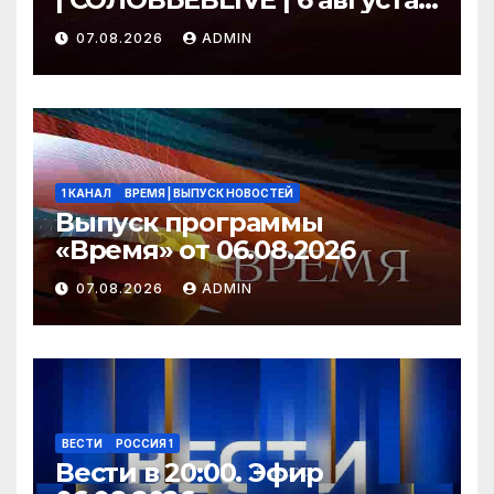
2026 года
07.08.2026
ADMIN
1 КАНАЛ
ВРЕМЯ | ВЫПУСК НОВОСТЕЙ
Выпуск программы
«Время» от 06.08.2026
07.08.2026
ADMIN
ВЕСТИ
РОССИЯ 1
Вести в 20:00. Эфир