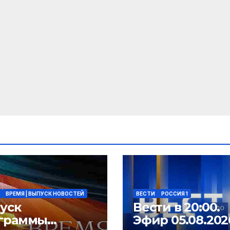
ВРЕМЯ | ВЫПУСК НОВОСТЕЙ
ВЕСТИ
РОССИЯ 1
уск
Вести в 20:00.
граммы
Эфир 05.08.202