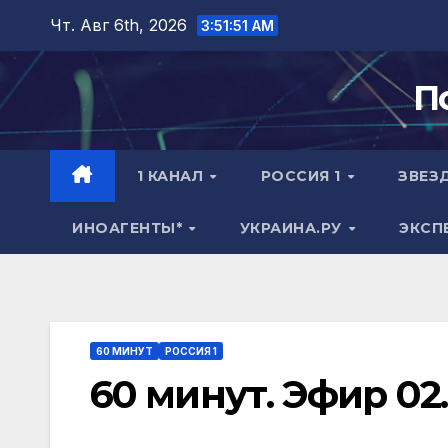
Перейти
Чт. Авг 6th, 2026
3:51:51 AM
к
содержимому
П
1 КАНАЛ
РОССИЯ 1
ЗВЕЗ
ИНОАГЕНТЫ*
УКРАИНА.РУ
ЭКСП
60 МИНУТ
РОССИЯ 1
60 минут. Эфир 02.0