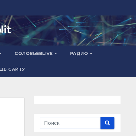
it
СОЛОВЬЁВLIVE
РАДИО
ЩЬ САЙТУ