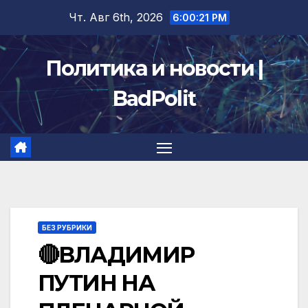
Перейти
Чт. Авг 6th, 2026
6:00:22 PM
к
содержимому
Политика и новости |
BadPolit
БЕЗ РУБРИКИ
🔴ВЛАДИМИР
ПУТИН НА