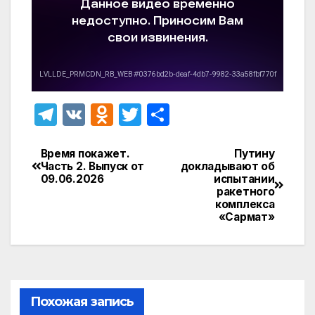
T
V
O
T
О
el
K
d
w
т
e
n
itt
п
Время покажет.
Путину
Навигация
Часть 2. Выпуск от
докладывают об
gr
o
er
р
09.06.2026
испытании
по
ракетного
a
kl
а
комплекса
записям
«Сармат»
m
a
в
s
и
s
т
ni
ь
Похожая запись