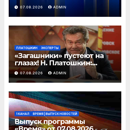
07.08.2026
ADMIN
ПЛАТОШКИН
ЭКСПЕРТЫ
«Загашники» пустеют на
глазах! Н. Платошкин:
посмотрите, что власть
07.08.2026
ADMIN
скрывает за красивыми
отчётами!
1 КАНАЛ
ВРЕМЯ | ВЫПУСК НОВОСТЕЙ
Выпуск программы
«Время» от 07.08.2026