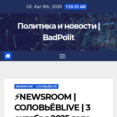
Перейти
Сб. Авг 8th, 2026
1:39:25 AM
к
содержимому
Политика и новости |
BadPolit
NEWSROOM
СОЛОВЬЁВLIVE
⚡️NEWSROOM |
СОЛОВЬЁВLIVE | 3